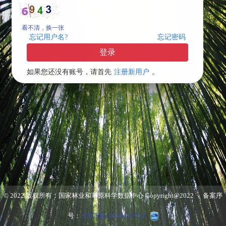
看不清，换一张
忘记用户名?
忘记密码
登录
如果您还没有账号，请首先
注册新用户
。
© 2022 版权所有：国家林业和草原科学数据中心 Copyright@2022 备案序
号：
京ICP备11030415号-2