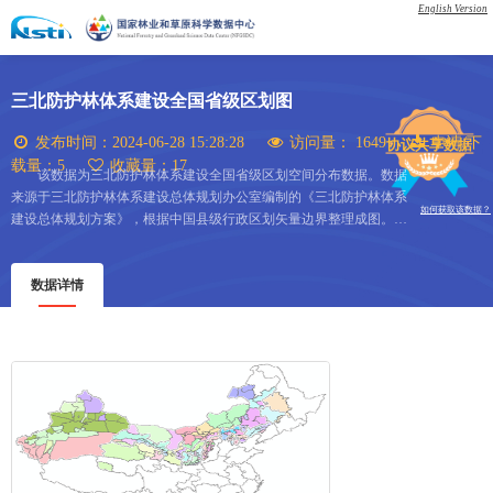
English Version
三北防护林体系建设全国省级区划图
发布时间：
2024-06-28 15:28:28
访问量：
1649
申请/下
协议共享数据
载量：
5
收藏量：
17
该数据为三北防护林体系建设全国省级区划空间分布数据。数据
来源于三北防护林体系建设总体规划办公室编制的《三北防护林体系
如何获取该数据？
建设总体规划方案》，根据中国县级行政区划矢量边界整理成图。数
据为矢量数据，包括防护林类型区属性字段。该数据为三北地区生态
保护、建设管理等提供数据支撑服务。
数据详情