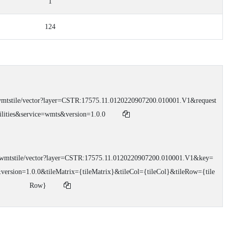
1
124
pi/v1/wmtstile/vector?layer=CSTR:17575.11.0120220907200.010001.V1&request
ilities&service=wmts&version=1.0.0
api/v1/wmtstile/vector?layer=CSTR:17575.11.0120220907200.010001.V1&key=
ersion=1.0.0&tileMatrix={tileMatrix}&tileCol={tileCol}&tileRow={tile
Row}